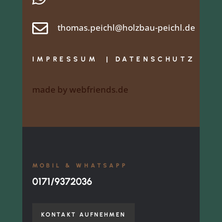

thomas.peichl@holzbau-peichl.de
IMPRESSUM
|
DATENSCHUTZ
made by
webfriends.de
MOBIL & WHATSAPP
0171/9372036
KONTAKT AUFNEHMEN